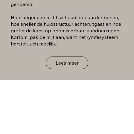
genoemd.
Hoe langer een mijt huishoudt in paardenbenen,
hoe sneller de huidstructuur achteruitgaat en hoe
groter de kans op onomkeerbare aandoeningen.
Kortom: pak de mijt aan, want het lymfesysteem
herstelt zich moeilijk.
Lees meer